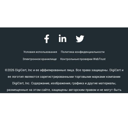
Условия использования
Политика конфиденциальности
Электронное хранилище
Контрольные проверки WebTrust
©2026 DigiCert, Inc и ее аффилированные лица. Все права защищены. DigiCert и
ее логотип являются зарегистрированными торговыми марками компании
DigiCert, Inc. Содержание, изображения, графика и другие материалы,
размещенные на этом сайте, защищены авторским правом и не могут быть
воспроизведены, распространены, изменены или размещены без письменного
разрешения компании DigiCert, Inc. Все другие торговые марки, знаки
обслуживания и логотипы, используемые на данном сайте, являются
собственностью соответствующих владельцев. Любое несанкционированное
использование этих материалов может нарушать авторское право, торговую