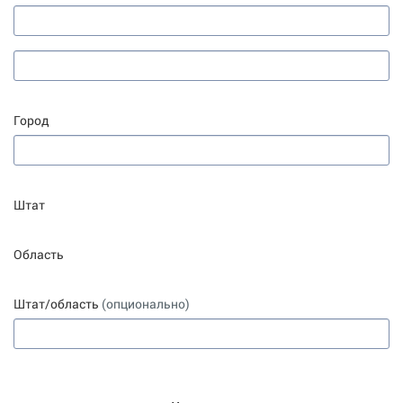
Город
Штат
Область
Штат/область
(опционально)