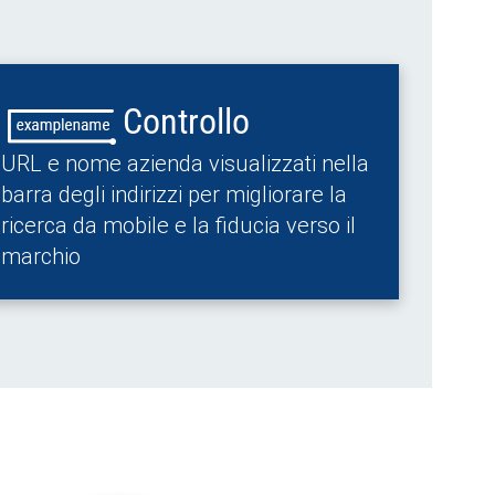
Controllo
URL e nome azienda visualizzati nella
barra degli indirizzi per migliorare la
ricerca da mobile e la fiducia verso il
marchio