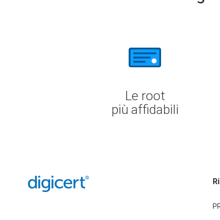
Le root
più affidabili
R
PR