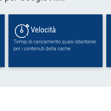
Velocità
Tempi di caricamento quasi istantanei
per i contenuti della cache