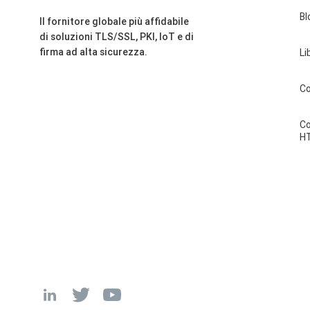
Bl
Il fornitore globale più affidabile
di soluzioni TLS/SSL, PKI, IoT e di
firma ad alta sicurezza.
Li
Co
Co
H