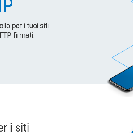
MP
lo per i tuoi siti
TP firmati.
 i siti