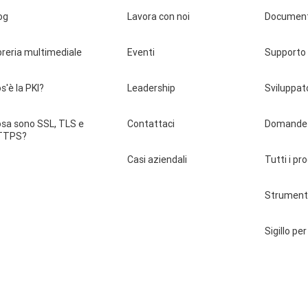
og
Lavora con noi
Documen
breria multimediale
Eventi
Supporto
s'è la PKI?
Leadership
Sviluppat
sa sono SSL, TLS e
Contattaci
Domande 
TTPS?
Casi aziendali
Tutti i pr
Strument
Sigillo per 