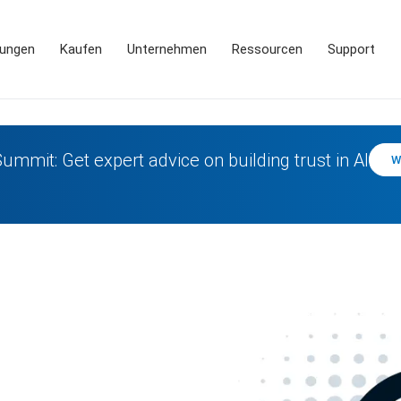
ungen
Kaufen
Unternehmen
Ressourcen
Support
Summit: Get expert advice on building trust in AI
W