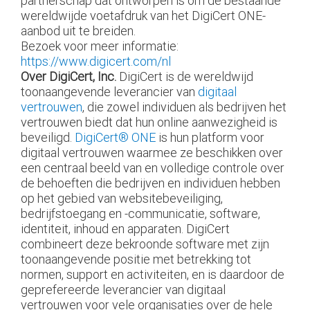
partnerschap dat ontworpen is om de bestaande
wereldwijde voetafdruk van het DigiCert ONE-
aanbod uit te breiden.
Bezoek voor meer informatie:
https://www.digicert.com/nl
Over DigiCert, Inc.
DigiCert is de wereldwijd
toonaangevende leverancier van
digitaal
vertrouwen
, die zowel individuen als bedrijven het
vertrouwen biedt dat hun online aanwezigheid is
beveiligd.
DigiCert® ONE
is hun platform voor
digitaal vertrouwen waarmee ze beschikken over
een centraal beeld van en volledige controle over
de behoeften die bedrijven en individuen hebben
op het gebied van websitebeveiliging,
bedrijfstoegang en -communicatie, software,
identiteit, inhoud en apparaten. DigiCert
combineert deze bekroonde software met zijn
toonaangevende positie met betrekking tot
normen, support en activiteiten, en is daardoor de
geprefereerde leverancier van digitaal
vertrouwen voor vele organisaties over de hele