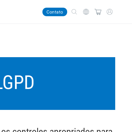
Contato
LGPD
 os controles apropriados para