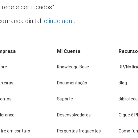
rede e certificados"
gurança digital,
clique aqui
.
mpresa
Mi Cuenta
Recurs
obre
Knowledge Base
RP/Notíci
rreiras
Documentação
Blog
ventos
Suporte
Bibliotec
derança
Desenvolvedores
O que é P
tre em contato
Perguntas frequentes
Como fun