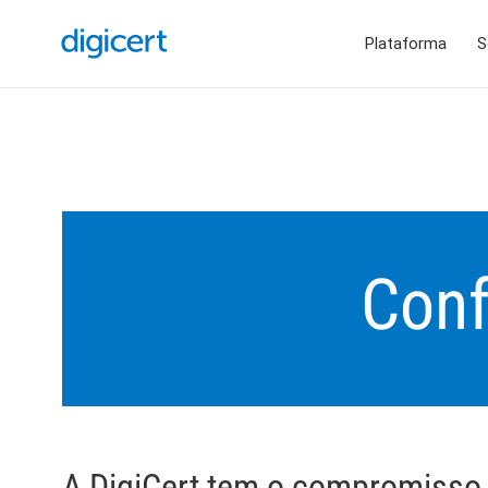
Plataforma
S
Con
A DigiCert tem o compromisso d