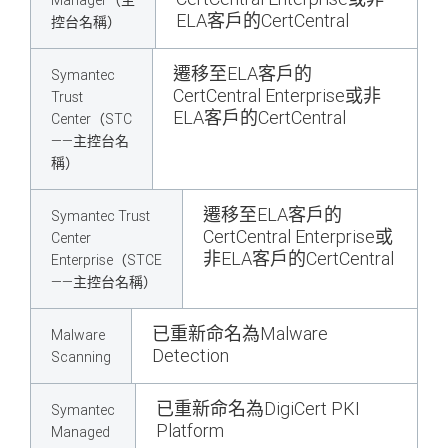
Manager（主
ELA客戶的CertCentral
控台名稱）
遷移至ELA客戶的
Symantec
CertCentral Enterprise或非
Trust
ELA客戶的CertCentral
Center（STC
——主控台名
稱）
遷移至ELA客戶的
Symantec Trust
CertCentral Enterprise或
Center
非ELA客戶的CertCentral
Enterprise（STCE
——主控台名稱）
已重新命名為Malware
Malware
Detection
Scanning
已重新命名為DigiCert PKI
Symantec
Platform
Managed