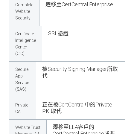
遷移至CertCentral Enterprise
Complete
Website
Security
SSL憑證
Certificate
Intelligence
Center
(CIC)
被Security Signing Manager所取
Secure
代
App
Service
(SAS)
正在被CertCentral中的Private
Private
PKI取代
CA
遷移至ELA客戶的
Website Trust
CertCentral Enterprise或非