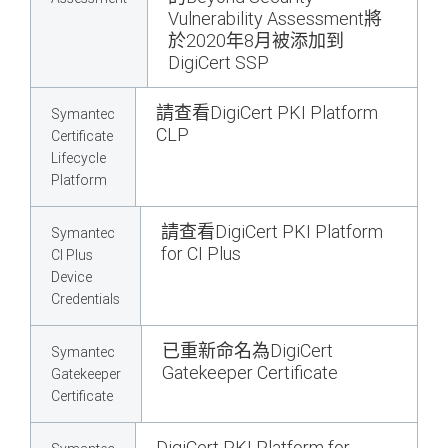
Vulnerability Assessment將
於2020年8月被添加到
DigiCert SSP
請查看DigiCert PKI Platform
Symantec
CLP
Certificate
Lifecycle
Platform
請查看DigiCert PKI Platform
Symantec
for CI Plus
CI Plus
Device
Credentials
已重新命名為DigiCert
Symantec
Gatekeeper Certificate
Gatekeeper
Certificate
DigiCert PKI Platform for