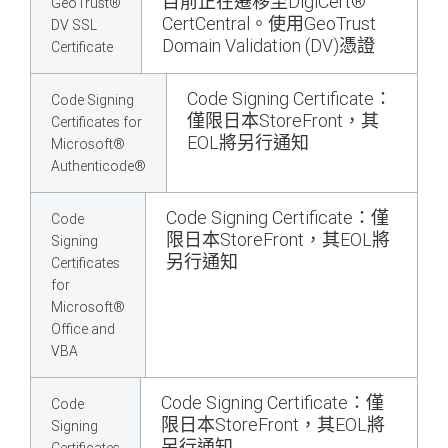
目前正在遷移至DigiCert®
GeoTrust®
CertCentral。使用GeoTrust
DV SSL
Domain Validation (DV)憑證
Certificate
Code Signing Certificate：
Code Signing
僅限日本StoreFront，其
Certificates for
EOL將另行通知
Microsoft®
Authenticode®
Code Signing Certificate：僅
Code
限日本StoreFront，其EOL將
Signing
另行通知
Certificates
for
Microsoft®
Office and
VBA
Code Signing Certificate：僅
Code
限日本StoreFront，其EOL將
Signing
另行通知