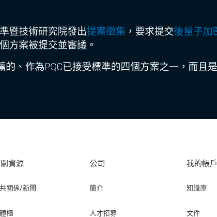
標準暨技術研究院發出
提案徵集
，要求提交
後量子加
十個方案被提交並審議。
薦的、作為PQC已接受標準的四個方案之一，而且
相關資源
公司
我的帳
共關係/新聞
簡介
知識庫
體櫃
人才招募
文件