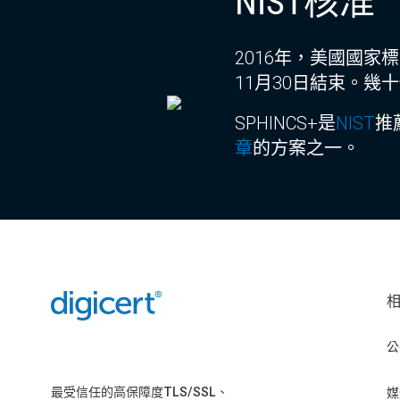
NIST核准
2016年，美國國家
11月30日結束。幾
SPHINCS+是
NIST
推
章
的方案之一。
公
最受信任的高保障度TLS/SSL、
媒