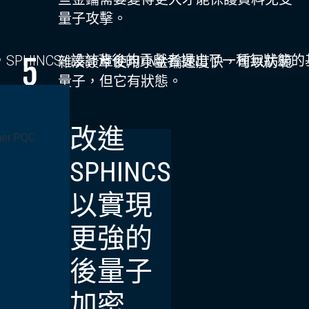
量子攻擊。
PHINCS
+
設計背後的貢獻者提出了一種無狀態的
雜湊簽章使用小金鑰速度快，可以防範
量子，但它有狀態。
改進
SPHINCS
以實現
更強的
後量子
加密