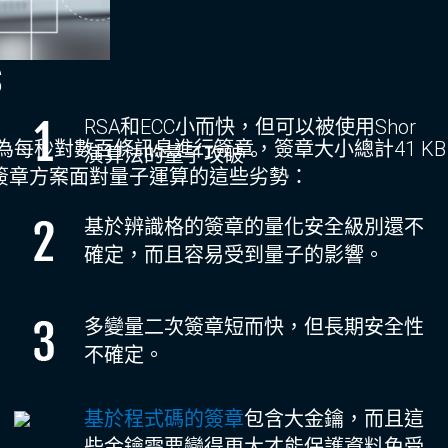
S
RSA和ECC小而快，但可以被使用Shor
設計為每秒對數百條訊息進行簽章，簽章大小總計41 K
演算法的量子攻破。
簽章方案面對量子運算的這些劣勢：
基於辨識格的簽章的量化安全級別還不
確定，而且容易受到量子的影響。
多變量二次簽章短而快，但長期安全性
不確定。
基於程式碼的簽章
包含大金鑰，而且這
些金鑰需要變得更大才能保護資料免受