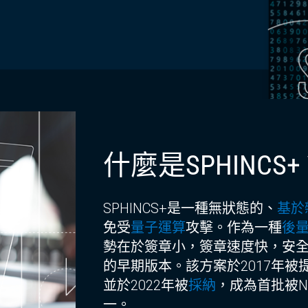
什麼是SPHINCS
SPHINCS
+
是一種無狀態的、
基於
免受
量子運算
攻擊。作為一種
後
勢在於簽章小，簽章速度快，安全性
的早期版本。該方案於2017年被
並於2022年被
採納
，成為首批被N
一。