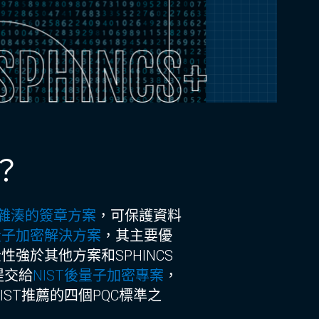
+？
雜湊的簽章方案
，可保護資料
量子加密解決方案
，其主要優
強於其他方案和SPHINCS
提交給
NIST
後量子加密專案
，
IST推薦的四個PQC標準之