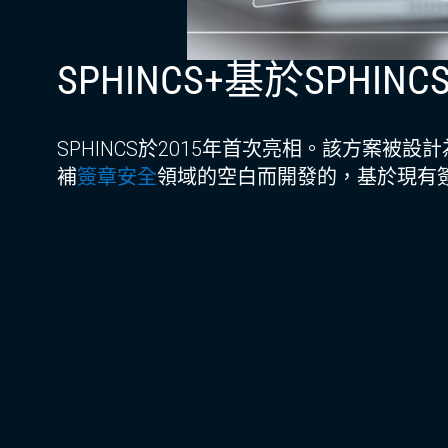
SPHINCS
+
基於SPHINC
SPHINCS於2015年首次亮相。該方案被
補
簽章安全
領域的空白而開發的，基於現有