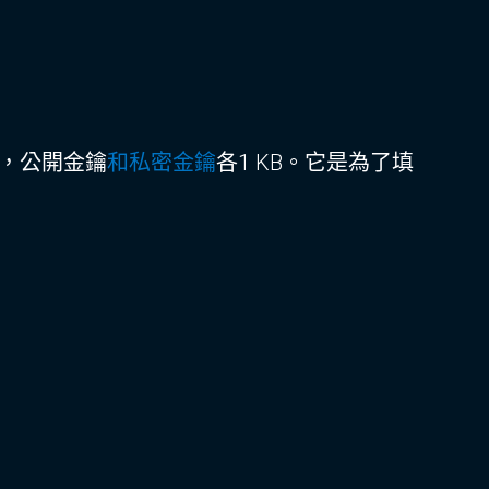
B，公開金鑰
和私密金鑰
各1 KB。它是為了填