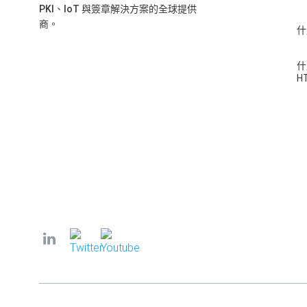
PKI、IoT 與簽章解決方案的全球提供
商。
什
什
H