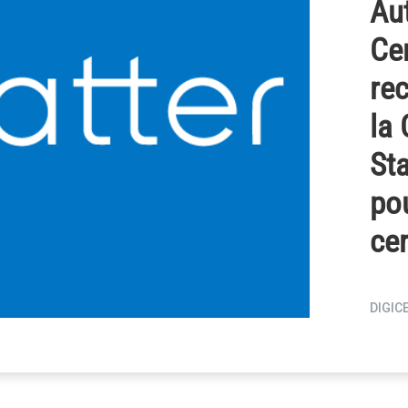
Aut
Cer
rec
la 
St
pou
cer
DIGIC