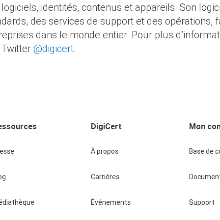
ogiciels, identités, contenus et appareils. Son logic
dards, des services de support et des opérations, fa
eprises dans le monde entier. Pour plus d’informat
 Twitter
@digicert.
essources
DigiCert
Mon co
resse
À propos
Base de 
og
Carrières
Document
édiathèque
Événements
Support