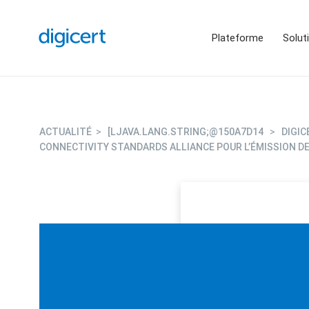
Plateforme
Solut
ACTUALITÉ
>
[LJAVA.LANG.STRING;@150A7D14
>
DIGIC
CONNECTIVITY STANDARDS ALLIANCE POUR L’ÉMISSION D