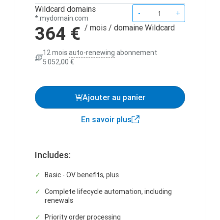
Wildcard domains
Quantity
-
+
*.mydomain.com
364 €
/ mois
/ domaine Wildcard
12 mois
auto-renewing
abonnement
5 052,00 €
Ajouter au panier
En savoir plus
Includes:
Basic - OV benefits, plus
Complete lifecycle automation, including
renewals
Priority order processing