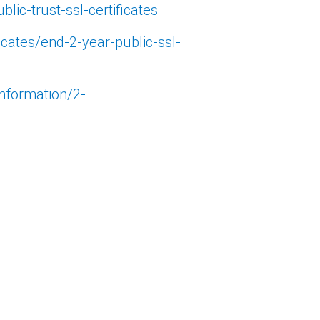
lic-trust-ssl-certificates
icates/end-2-year-public-ssl-
information/2-