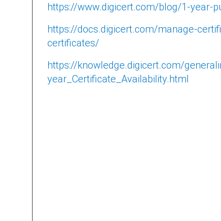
https://www.digicert.com/blog/1-year-pub
https://docs.digicert.com/manage-certif
certificates/
https://knowledge.digicert.com/general
year_Certificate_Availability.html