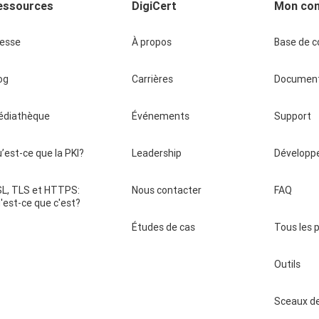
essources
DigiCert
Mon co
resse
À propos
Base de 
og
Carrières
Document
édiathèque
Événements
Support
’est-ce que la PKI?
Leadership
Développ
L, TLS et HTTPS:
Nous contacter
FAQ
'est-ce que c'est?
opup
Études de cas
Tous les 
Outils
Sceaux de