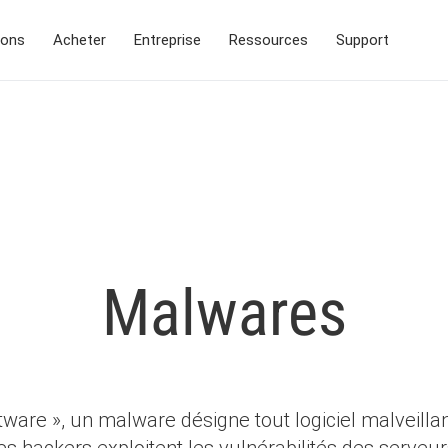
ions
Acheter
Entreprise
Ressources
Support
Malwares
ftware », un malware désigne tout logiciel malveilla
 hackers exploitent les vulnérabilités des serveur