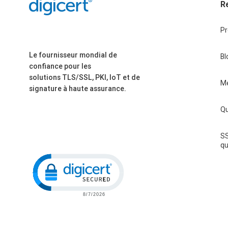
R
P
Le fournisseur mondial de
Bl
confiance pour les
solutions TLS/SSL, PKI, IoT et de
M
signature à haute assurance.
Qu
SS
qu
Click to open certificate verification p