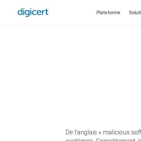
Plateforme
Solut
De l'anglais « malicious so
systèmes. Concrètement, les