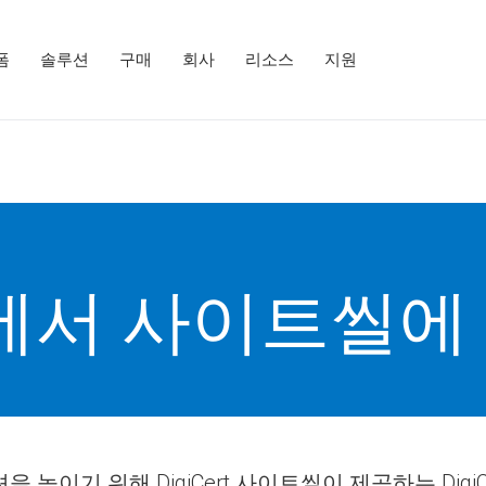
폼
솔루션
구매
회사
리소스
지원
tral에서 사이트
 위해 DigiCert 사이트씰이 제공하는 DigiCert Se