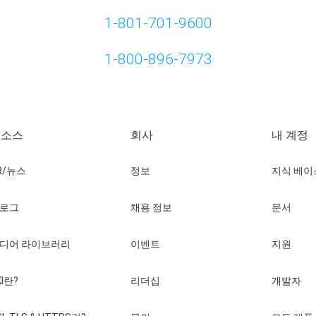
1-801-701-9600
1-800-896-7973
리소스
회사
내 계정
R/뉴스
정보
지식 베이
로그
채용 정보
문서
디어 라이브러리
이벤트
지원
KI란?
리더십
개발자