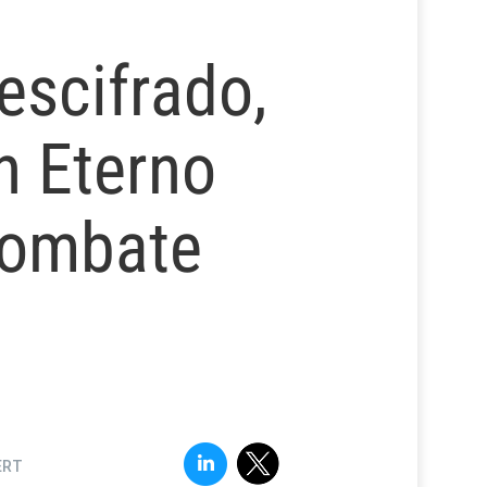
l
escifrado,
n Eterno
ombate
ERT