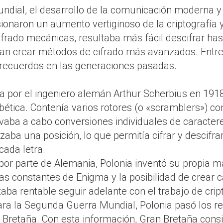
ndial, el desarrollo de la comunicación moderna y 
onaron un aumento vertiginoso de la criptografía y 
ifrado mecánicas, resultaba más fácil descifrar ha
an crear métodos de cifrado más avanzados. Entre
recuerdos en las generaciones pasadas.
 por el ingeniero alemán Arthur Scherbius en 1918,
abética. Contenía varios rotores (o «scramblers») con
aba a cabo conversiones individuales de caracteres
nzaba una posición, lo que permitía cifrar y descif
ada letra.
por parte de Alemania, Polonia inventó su propia m
s constantes de Enigma y la posibilidad de crear
taba rentable seguir adelante con el trabajo de crip
ra la Segunda Guerra Mundial, Polonia pasó los re
 Bretaña. Con esta información, Gran Bretaña consig