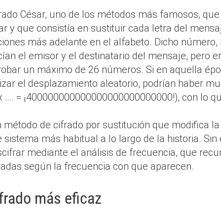
l cifrado César, uno de los métodos más famosos, qu
y que consistía en sustituir cada letra del mensaj
iones más adelante en el alfabeto. Dicho número,
ían el emisor y el destinatario del mensaje, pero er
probar un máximo de 26 números. Si en aquella épo
lizar el desplazamiento aleatorio, podrían haber mu
 x …. = ¡400000000000000000000000000!), con lo q
 método de cifrado por sustitución que modifica l
de sistema más habitual a lo largo de la historia. S
cifrar mediante el análisis de frecuencia, que recu
ifradas según la frecuencia con que aparecen.
ifrado más eficaz