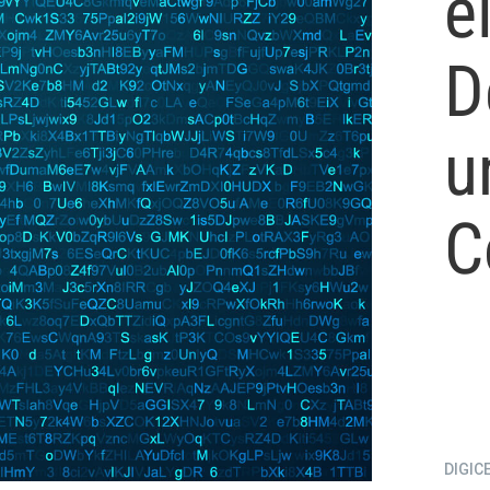
e
D
u
C
DIGIC