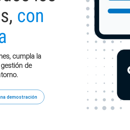
os,
con
a
ones, cumpla la
 gestión de
ntorno.
una demostración