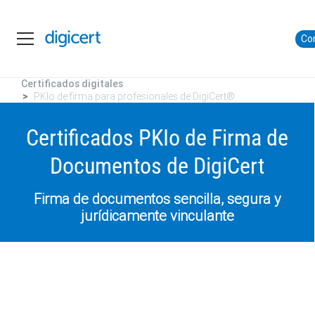
Co
Certificados digitales
PKIo de firma para profesionales de DigiCert®
Certificados PKIo de Firma de
Documentos de DigiCert
Firma de documentos sencilla, segura y
jurídicamente vinculante