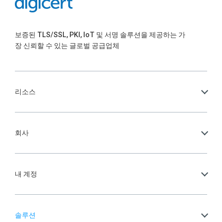
신뢰
해 더
신뢰
보증된 TLS/SSL, PKI, IoT 및 서명 솔루션을 제공하는 가
장 신뢰할 수 있는 글로벌 공급업체
문제
스마
를
해결
트해
실현
리소스
진 스
하는
회사
마트
방법
홈
내 계정
솔루션