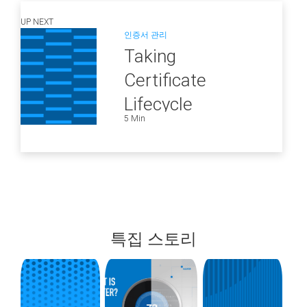
UP NEXT
인증서 관리
Taking
Certificate
Lifecycle
5 Min
Management to
the Next Level
특집 스토리
blog
blog
blog
url
url
url