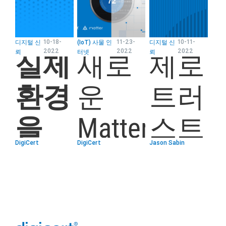
10-18-
11-23-
10-11-
디지털 신
(IoT) 사물 인
디지털 신
2022
2022
2022
뢰
터넷
뢰
실제
새로
제로
환경
운
트러
을
Matter
스트
DigiCert
DigiCert
Jason Sabin
위한
지원
가
디지
기기
디지
털
를 통
털