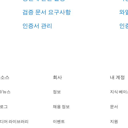
검증 문서 요구사항
와
인증서 관리
인
리소스
회사
내 계정
R/뉴스
정보
지식 베이
로그
채용 정보
문서
디어 라이브러리
이벤트
지원