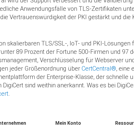
ral wird der Support verbessert und die Validierung
liche Anwendungsfälle von TLS-Zertifikaten unters
die Vertrauenswürdigkeit der PKI gestärkt und die 
r von skalierbaren TLS/SSL-, IoT- und PKI-Lösungen 
runter 89 Prozent der Fortune 500-Firmen und 97 d
itätsmanagement, Verschlüsselung für Webserver un
ungen jeder Größenordnung über
CertCentral®
, eine
entplattform der Enterprise-Klasse, der schnelle 
igiCert sind weithin anerkannt. Was es bei DigiCer
cert
.
nternehmen
Mein Konto
Ressou