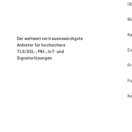
Üb
Bl
Ka
Der weltweit vertrauenswürdigste
Anbieter für hochsichere
E
TLS/SSL-, PKI-, IoT- und
Signaturlösungen.
Pr
F
Ko