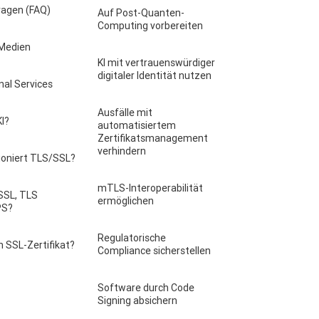
ragen (FAQ)
Auf Post-Quanten-
Computing vorbereiten
 Medien
KI mit vertrauenswürdiger
digitaler Identität nutzen
nal Services
Ausfälle mit
KI?
automatisiertem
Zertifikatsmanagement
verhindern
ioniert TLS/SSL?
mTLS-Interoperabilität
SSL, TLS
ermöglichen
PS?
Regulatorische
n SSL-Zertifikat?
Compliance sicherstellen
Software durch Code
Signing absichern