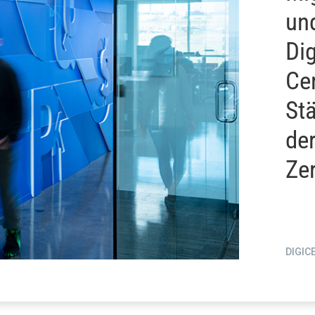
un
Dig
Ce
Stä
der
Zer
DIGIC