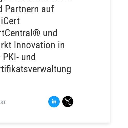
d Partnern auf
iCert
rtCentral® und
rkt Innovation in
 PKI- und
tifikatsverwaltung
ERT