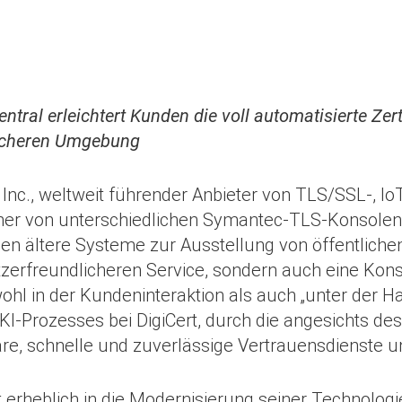
tral erleichtert Kunden die voll automatisierte Zer
licheren Umgebung
, Inc., weltweit führender Anbieter von TLS/SSL-, I
ner von unterschiedlichen Symantec-TLS-Konsolen 
n ältere Systeme zur Ausstellung von öffentlichen 
tzerfreundlicheren Service, sondern auch eine Kon
wohl in der Kundeninteraktion als auch „unter der H
KI-Prozesses bei DigiCert, durch die angesichts d
are, schnelle und zuverlässige Vertrauensdienste u
erheblich in die Modernisierung seiner Technologie