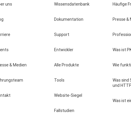
er uns
Wissensdatenbank
Häufige F
og
Dokumentation
Presse &
rriere
Support
Professio
vents
Entwickler
Was ist P
esse & Medien
Alle Produkte
Wie funkt
ührungsteam
Tools
Was sind 
und HTT
ntakt
Website-Siegel
Was ist ei
Fallstudien