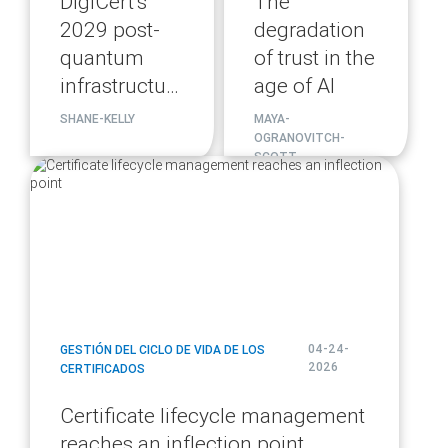
DigiCert’s
The
2029 post-
degradation
quantum
of trust in the
infrastructure
age of AI
migration
SHANE-KELLY
MAYA-
plan
OGRANOVITCH-
SCOTT
blog
url
04-24-
GESTIÓN DEL CICLO DE VIDA DE LOS
2026
CERTIFICADOS
Certificate lifecycle management
reaches an inflection point