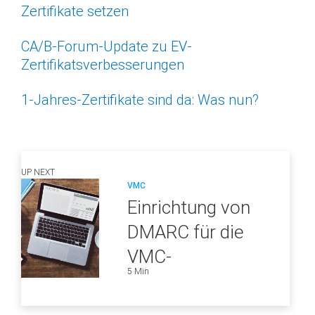
Zertifikate setzen
CA/B-Forum-Update zu EV-
Zertifikatsverbesserungen
1-Jahres-Zertifikate sind da: Was nun?
UP NEXT
VMC
Einrichtung von
DMARC für die
VMC-
5 Min
Qualifizierung
Ihrer Domain