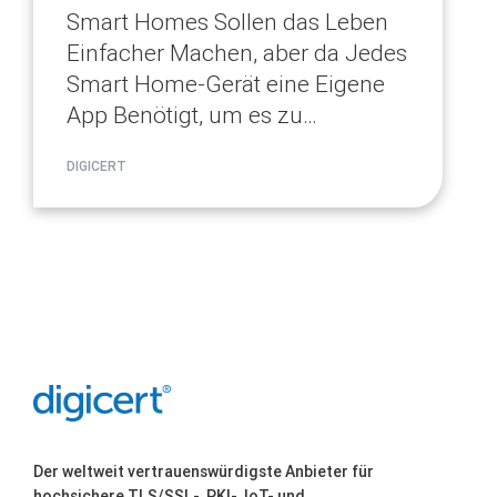
Smart Homes Sollen das Leben
Einfacher Machen, aber da Jedes
Smart Home-Gerät eine Eigene
App Benötigt, um es zu
Verwalten, war es für die
DIGICERT
Verbraucher Nicht Einfach, ihre
Verschiedenen Geräte zu
Verwalten. Lesen Sie hier mehr
über Matter-Trusted Devices.
Der weltweit vertrauenswürdigste Anbieter für
hochsichere TLS/SSL-, PKI-, IoT- und