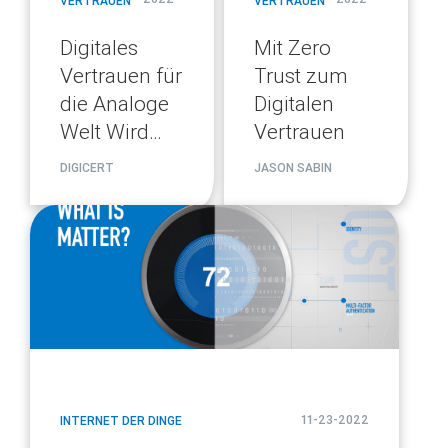
VERTRAUEN
VERTRAUEN
Digitales
Mit Zero
Vertrauen für
Trust zum
die Analoge
Digitalen
Welt Wird
Vertrauen
Wirklichkeit
DIGICERT
JASON SABIN
blog
url
11-23-2022
INTERNET DER DINGE