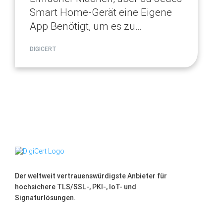
Smart Home-Gerät eine Eigene
App Benötigt, um es zu
Verwalten, war es für die
DIGICERT
Verbraucher Nicht Einfach, ihre
Verschiedenen Geräte zu
Verwalten. Lesen Sie hier mehr
über Matter-Trusted Devices.
Der weltweit vertrauenswürdigste Anbieter für
hochsichere TLS/SSL-, PKI-, IoT- und
Signaturlösungen.