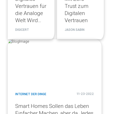
Vertrauen für
Trust zum
die Analoge
Digitalen
Welt Wird
Vertrauen
Wirklichkeit
DIGICERT
JASON SABIN
blog
url
11-23-2022
INTERNET DER DINGE
Smart Homes Sollen das Leben
Einfacher Machen, aber da Jedes