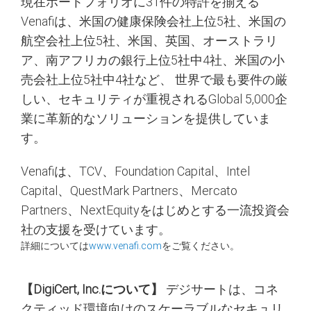
現在ポートフォリオに31件の特許を揃える
Venafiは、米国の健康保険会社上位5社、米国の
航空会社上位5社、米国、英国、オーストラリ
ア、南アフリカの銀行上位5社中4社、米国の小
売会社上位5社中4社など、 世界で最も要件の厳
しい、セキュリティが重視されるGlobal 5,000企
業に革新的なソリューションを提供していま
す。
Venafiは、TCV、Foundation Capital、Intel
Capital、QuestMark Partners、Mercato
Partners、NextEquityをはじめとする一流投資会
社の支援を受けています。
詳細については
www.venafi.com
をご覧ください。
【DigiCert, Inc.について】
デジサートは、コネ
クティッド環境向けのスケーラブルなセキュリ