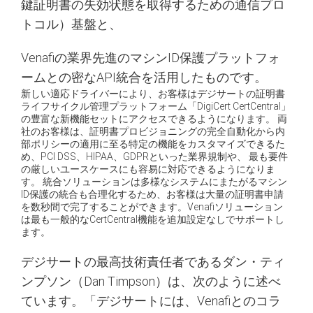
鍵証明書の失効状態を取得するための通信プロ
トコル）基盤と、
Venafiの業界先進のマシンID保護プラットフォ
ームとの密なAPI統合を活用したものです。
新しい適応ドライバーにより、お客様はデジサートの証明書
ライフサイクル管理プラットフォーム「DigiCert CertCentral」
の豊富な新機能セットにアクセスできるようになります。 両
社のお客様は、証明書プロビジョニングの完全自動化から内
部ポリシーの適用に至る特定の機能をカスタマイズできるた
め、PCI DSS、HIPAA、GDPRといった業界規制や、 最も要件
の厳しいユースケースにも容易に対応できるようになりま
す。 統合ソリューションは多様なシステムにまたがるマシン
ID保護の統合も合理化するため、お客様は大量の証明書申請
を数秒間で完了することができます。Venafiソリューション
は最も一般的なCertCentral機能を追加設定なしでサポートし
ます。
デジサートの最高技術責任者であるダン・ティ
ンプソン（Dan Timpson）は、次のように述べ
ています。「デジサートには、Venafiとのコラ