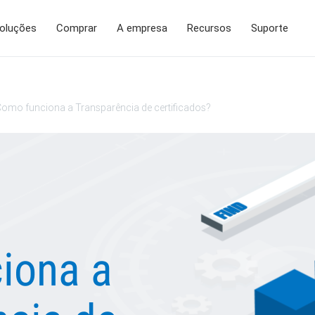
oluções
Comprar
A empresa
Recursos
Suporte
omo funciona a Transparência de certificados?
iona a