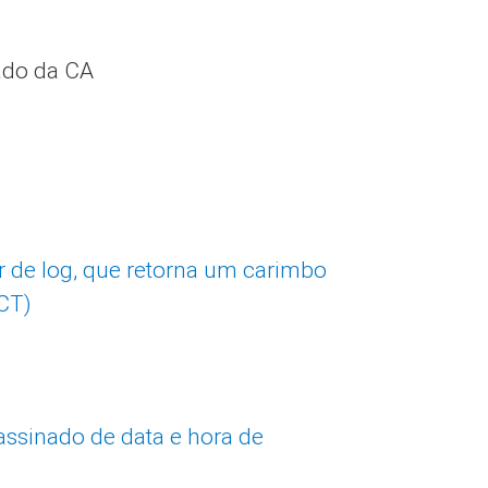
cado da CA
or de log, que retorna um carimbo
SCT)
 assinado de data e hora de