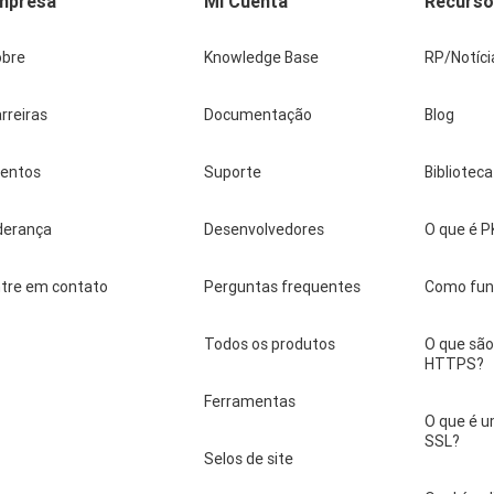
mpresa
Mi Cuenta
Recurs
obre
Knowledge Base
RP/Notíci
rreiras
Documentação
Blog
ventos
Suporte
Bibliotec
derança
Desenvolvedores
O que é P
tre em contato
Perguntas frequentes
Como fun
Todos os produtos
O que são
HTTPS?
Ferramentas
O que é u
SSL?
Selos de site