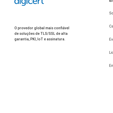
E
S
Ca
O provedor global mais confiável
de soluções de TLS/SSL de alta
garantia, PKI, IoT e assinatura.
E
Li
En