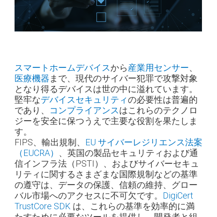
スマートホームデバイス
から
産業用センサー
、
医療機器
まで、現代のサイバー犯罪で攻撃対象
となり得るデバイスは世の中に溢れています。
堅牢な
デバイスセキュリティ
の必要性は普遍的
であり、
コンプライアンス
はこれらのテクノロ
ジーを安全に保つうえで主要な役割を果たしま
す。
FIPS、輸出規制、
EU サイバーレジリエンス法案
（EUCRA）
、英国の製品セキュリティおよび通
信インフラ法（PSTI）、およびサイバーセキュ
リティに関するさまざまな国際規制などの基準
の遵守は、データの保護、信頼の維持、グロー
バル市場へのアクセスに不可欠です。
DigiCert
TrustCore SDK
は、これらの基準を効率的に満
たすために必要なツールを提供し、開発者と組