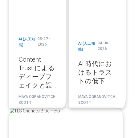
05-27-
AI (人工知
04-30-
AI (人工知
2026
能)
2026
能)
Content
AI 時代にお
Trust による
けるトラス
ディープフ
トの低下
ェイクと誤
情報への対
MAYA OGRANOVITCH
MAYA OGRANOVITCH
策
SCOTT
SCOTT
blog
url