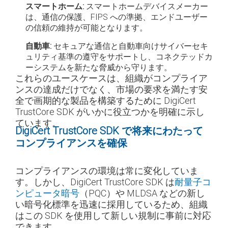
スマートホーム:
スマートホームデバイスメーカー
は、通信の保護、FIPS への準拠、エンドユーザー
の信頼の維持が可能となります。
自動車:
セキュアな通信と自動車向けサイバーセキ
ュリティ基準の遵守をサポートし、コネクテッドカ
ーシステムを新たな脅威から守ります。
これらのユースケースは、組織がコンプライア
ンスの達成だけでなく、市場の要求を満たす安
全で画期的な製品を構築するために DigiCert
TrustCore SDK がいかに役立つかを明確に示し
ています。
DigiCert TrustCore SDK で将来にわたって
コンプライアンスを確保
コンプライアンスの環境は常に変化していま
す。しかし、DigiCert TrustCore SDK は
耐量子コ
ンピュータ暗号
（PQC）や MLDSA などの新し
い暗号化標準を迅速に採用しているため、組織
はこの SDK を使用して新しい規制に事前に対応
できます。