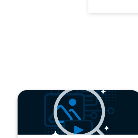
blog
url