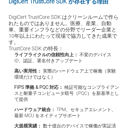
DigiCert TrustCore SDK が存在する理由
DigiCert TrustCore SDK はクリーンルームで作ら
れたものではありません。医療、産業、自動
車、重要インフラなどの分野でリーダー企業と
10年以上にわたって現場で協力してきた成果で
す。
TrustCore SDK の特長：
ライフライクルの信頼性向上：
不変のデバイス
ID、認証、署名付きアップデート
高い実用性：
実際のハードウェア上で稼働（実験
環境だけではなく）
FIPS 準拠 & PQC 対応：
検証可能なコンプライアン
スと耐量子コンピュータ暗号（PQC）を新基準とし
て提供
ハードウェア統合：
TPM、セキュアエレメント、
最新 MCU をネイティブサポート
大規模実績：
数十億台のデバイスで稼働が実証済