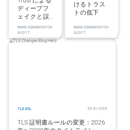
Trust による
けるトラス
ディープフ
トの低下
ェイクと誤
情報への対
MAYA OGRANOVITCH
MAYA OGRANOVITCH
策
SCOTT
SCOTT
blog
url
03-31-2026
TLS SSL
TLS 証明書ルールの変更：2026