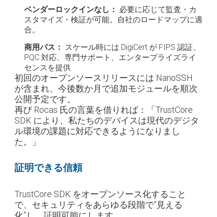
ベンダーロックインなし：
必要に応じて監査・カ
スタマイズ・検証が可能。自社のロードマップに適
合。
商用パス：
スケール時には DigiCert が FIPS 認証、
PQC 対応、専門サポート、エンタープライズライ
センスを提供
初回のオープンソースリリースには NanoSSH
が含まれ、今後数か月で追加モジュールを順次
公開予定です。
再び Rocas 氏の言葉を借りれば：「TrustCore
SDK により、私たちのデバイスは現代のデジタ
ル環境の課題に対応できるようになりまし
た。」
証明できる信頼
TrustCore SDK をオープンソース化すること
で、セキュリティをあらゆる段階で“見える
化”し、証明可能にします。