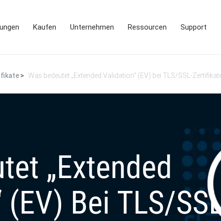
ungen
Kaufen
Unternehmen
Ressourcen
Support
fikate
Was bedeutet „Extended Validation“ (EV) bei TLS/SSL-Zertifikat
tet „Extended
“ (EV) Bei TLS/SSL