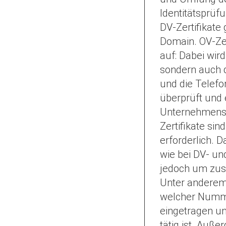
Identitätsprü
DV-Zertifikate
Domain. OV-Zer
auf: Dabei wir
sondern auch 
und die Tele
überprüft und 
Unternehmenss
Zertifikate sin
erforderlich. 
wie bei DV- un
jedoch um zusä
Unter anderem 
welcher Numme
eingetragen un
tätig ist. Auße