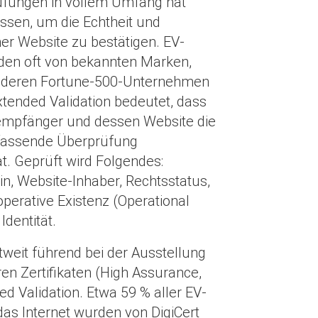
üfungen in vollem Umfang hat
ssen, um die Echtheit und
ner Website zu bestätigen. EV-
rden oft von bekannten Marken,
nderen Fortune-500-Unternehmen
xtended Validation bedeutet, dass
sempfänger und dessen Website die
fassende Überprüfung
t. Geprüft wird Folgendes:
, Website-Inhaber, Rechtsstatus,
operative Existenz (Operational
Identität.
ltweit führend bei der Ausstellung
en Zertifikaten (High Assurance,
ed Validation. Etwa 59 % aller EV-
 das Internet wurden von DigiCert