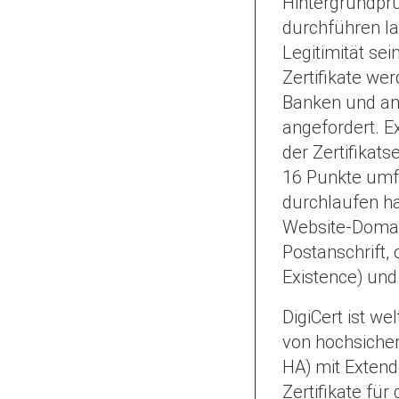
Hintergrundpr
durchführen la
Legitimität sei
Zertifikate we
Banken und a
angefordert. E
der Zertifikat
16 Punkte um
durchlaufen ha
Website-Domain
Postanschrift, 
Existence) und 
DigiCert ist we
von hochsicher
HA) mit Extend
Zertifikate für