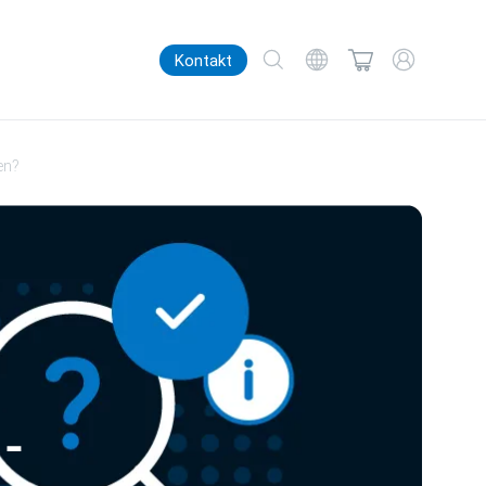
Kontakt
en?
-