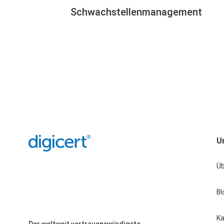
Schwachstellenmanagement
U
Üb
Bl
Ka
Der weltweit vertrauenswürdigste