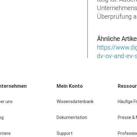
Unternehmenss
Überprüfung a
Ähnliche Artikel
https://www.di
dv-ov-and-ev-ss
nternehmen
Mein Konto
Ressou
er uns
Wissensdatenbank
Häufige F
og
Dokumentation
Presse &
rriere
Support
Professio