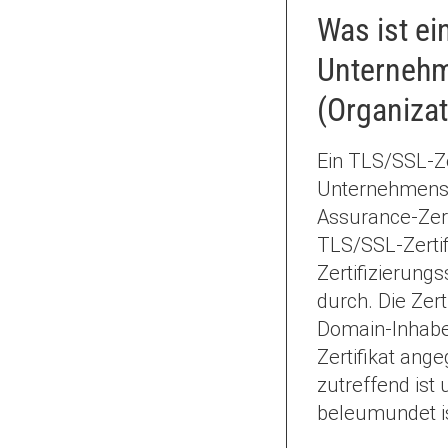
Was ist ei
Unternehm
(Organizat
Ein TLS/SSL-Ze
Unternehmensva
Assurance-Zerti
TLS/SSL-Zertif
Zertifizierungs
durch. Die Zert
Domain-Inhaber
Zertifikat an
zutreffend ist
beleumundet is