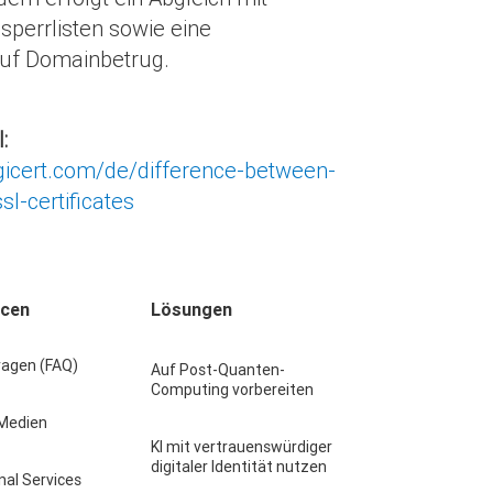
perrlisten sowie eine
uf Domainbetrug.
:
gicert.com/de/difference-between-
l-certificates
rcen
Lösungen
ragen (FAQ)
Auf Post-Quanten-
Computing vorbereiten
 Medien
KI mit vertrauenswürdiger
digitaler Identität nutzen
nal Services