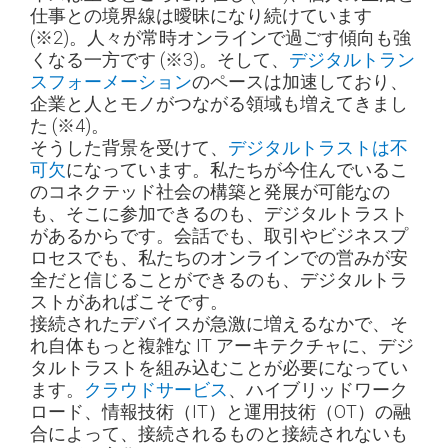
仕事との境界線は曖昧になり続けています
(※2)
。人々が常時オンラインで過ごす傾向も強
くなる一方です
(※3)
。そして、
デジタルトラン
スフォーメーション
のペースは加速しており、
企業と人とモノがつながる領域も増えてきまし
た
(※4)
。
そうした背景を受けて、
デジタルトラストは不
可欠
になっています。私たちが今住んでいるこ
のコネクテッド社会の構築と発展が可能なの
も、そこに参加できるのも、デジタルトラスト
があるからです。会話でも、取引やビジネスプ
ロセスでも、私たちのオンラインでの営みが安
全だと信じることができるのも、デジタルトラ
ストがあればこそです。
接続されたデバイスが急激に増えるなかで、そ
れ自体もっと複雑な IT アーキテクチャに、デジ
タルトラストを組み込むことが必要になってい
ます。
クラウドサービス
、ハイブリッドワーク
ロード、情報技術（IT）と運用技術（OT）の融
合によって、接続されるものと接続されないも