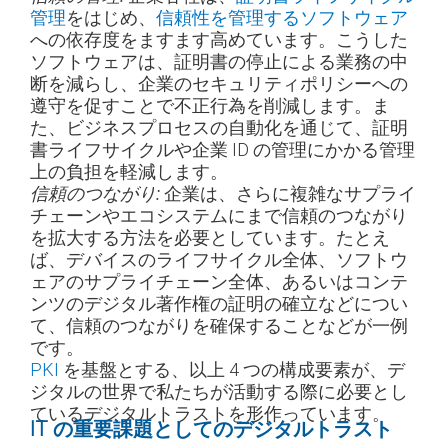
管理
をはじめ、
信頼性を管理するソフトウェア
への依存度をますます高めています。こうした
ソフトウェアは、証明書の停止による業務の中
断を減らし、企業のセキュリティポリシーへの
遵守を促すことで不正行為を削減します。ま
た、ビジネスプロセスの自動化を通じて、証明
書ライフサイクルや企業 ID の管理にかかる管理
上の負担を軽減します。
企業は、さらに複雑なサプライ
信頼のつながり:
チェーンやエコシステムにまで信頼のつながり
を拡大する方法を必要としています。たとえ
ば、デバイスのライフサイクル全体、ソフトウ
ェアのサプライチェーン全体、あるいはコンテ
ンツのデジタル著作権の証明の確立などについ
て、信頼のつながりを確保することなどが一例
です。
PKI
を基盤とする、以上 4 つの構成要素が、デ
ジタルの世界で私たちが活動する際に必要とし
ているデジタルトラストを形作っています。
IT の重要課題としてのデジタルトラスト