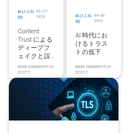
05-27-
AI (人工知
04-30-
AI (人工知
2026
能)
2026
能)
Content
AI 時代にお
Trust による
けるトラス
ディープフ
トの低下
ェイクと誤
情報への対
MAYA OGRANOVITCH
MAYA OGRANOVITCH
策
SCOTT
SCOTT
blog
url