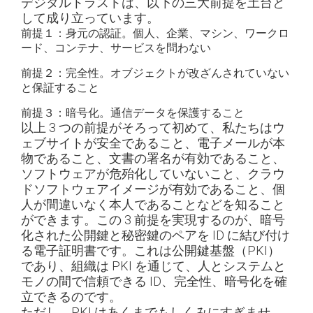
デジタルトラストは、以下の三大前提を土台と
して成り立っています。
前提１：身元の認証。個人、企業、マシン、ワークロ
ード、コンテナ、サービスを問わない
前提２：完全性。オブジェクトが改ざんされていない
と保証すること
前提３：暗号化。通信データを保護すること
以上 3 つの前提がそろって初めて、私たちはウ
ェブサイトが安全であること、電子メールが本
物であること、文書の署名が有効であること、
ソフトウェアが危殆化していないこと、クラウ
ドソフトウェアイメージが有効であること、個
人が間違いなく本人であることなどを知ること
ができます。この 3 前提を実現するのが、暗号
化された公開鍵と秘密鍵のペアを ID に結び付け
る電子証明書です。これは公開鍵基盤（PKI）
であり、組織は PKI を通じて、人とシステムと
モノの間で信頼できる ID、完全性、暗号化を確
立できるのです。
ただし、PKI はあくまでもしくみにすぎませ