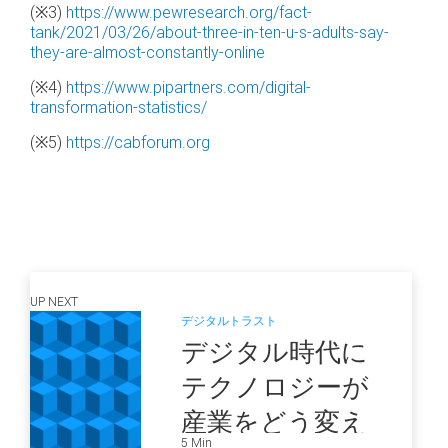
(※3)
https://www.pewresearch.org/fact-
tank/2021/03/26/about-three-in-ten-u-s-adults-say-
they-are-almost-constantly-online
(※4)
https://www.pipartners.com/digital-
transformation-statistics/
(※5)
https://cabforum.org
UP NEXT
デジタルトラスト
デジタル時代に
テクノロジーが
産業をどう変え
5 Min