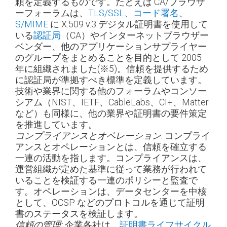
頼を定義するものです。たとえば CA/ブラウザ
ーフォーラムは、
TLS/SSL、
コード署名
、
S/MIME
に X.509 v.3 デジタル証明書を使用して
いる
認証局
（CA）やインターネットブラウザー
ベンダー、他のアプリケーションサプライヤー
のグループをまとめることを目的として 2005
年に組織されました
(※5)
。信頼を提供するため
に認証局が準拠すべき標準を定義しています。
技術や業界に関する他のフォーラムやコンソー
シアム（NIST、IETF、CableLabs、CI+、Matter
など）も同様に、他の業界や証明書の要件策定
を推進しています。
: コンプライ
コンプライアンスとオペレーション
アンスとオペレーションとは、信頼を確立する
一連の活動を指します。コンプライアンスは、
運営組織が定めた基準に従って業務が行われて
いることを検証する一連のポリシーと監査で
す。オペレーションは、データセンターを中核
として、OCSP などのプロトコルを通じて証明
書のステータスを検証します。
企業各社は、
証明書ライフサイクル
信頼の管理: