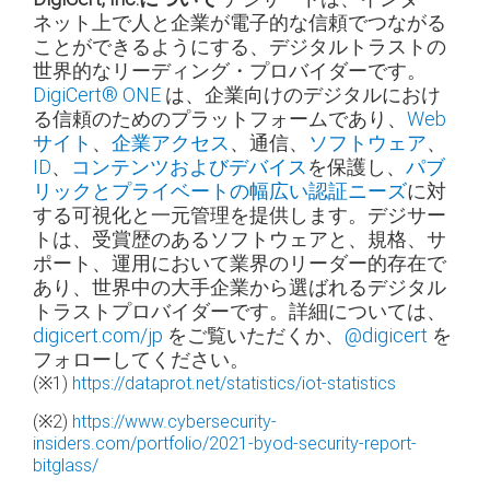
ネット上で人と企業が電子的な信頼でつながる
ことができるようにする、デジタルトラストの
世界的なリーディング・プロバイダーです。
DigiCert® ONE
は、企業向けのデジタルにおけ
る信頼のためのプラットフォームであり、
Web
サイト
、
企業アクセス
、通信、
ソフトウェア
、
ID
、
コンテンツおよびデバイス
を保護し、
パブ
リックとプライベートの幅広い認証ニーズ
に対
する可視化と一元管理を提供します。デジサー
トは、受賞歴のあるソフトウェアと、規格、サ
ポート、運用において業界のリーダー的存在で
あり、世界中の大手企業から選ばれるデジタル
トラストプロバイダーです。詳細については、
digicert.com/jp
をご覧いただくか、
@digicert
を
フォローしてください。
(※1)
https://dataprot.net/statistics/iot-statistics
(※2)
https://www.cybersecurity-
insiders.com/portfolio/2021-byod-security-report-
bitglass/