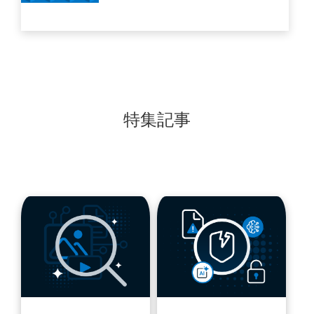
るか
特集記事
blog
blog
url
url