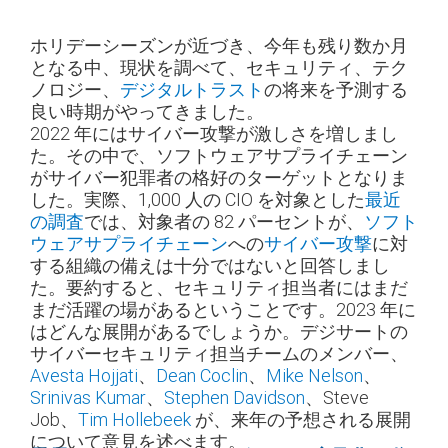
ホリデーシーズンが近づき、今年も残り数か月
となる中、現状を調べて、セキュリティ、テク
ノロジー、
デジタルトラスト
の将来を予測する
良い時期がやってきました。
2022 年にはサイバー攻撃が激しさを増しまし
た。その中で、ソフトウェアサプライチェーン
がサイバー犯罪者の格好のターゲットとなりま
した。実際、1,000 人の CIO を対象とした
最近
の調査
では、対象者の 82 パーセントが、
ソフト
ウェアサプライチェーン
への
サイバー攻撃
に対
する組織の備えは十分ではないと回答しまし
た。要約すると、セキュリティ担当者にはまだ
まだ活躍の場があるということです。2023 年に
はどんな展開があるでしょうか。デジサートの
サイバーセキュリティ担当チームのメンバー、
Avesta Hojjati
、
Dean Coclin
、
Mike Nelson
、
Srinivas Kumar
、
Stephen Davidson
、Steve
Job、
Tim Hollebeek
が、来年の予想される展開
について意見を述べます。