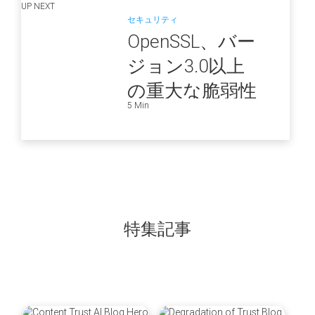
UP NEXT
セキュリティ
OpenSSL、バー
ジョン3.0以上
の重大な脆弱性
5 Min
に対するパッチ
をリリース
特集記事
blog
blog