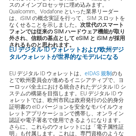
スのメインプロセッサに埋め込みます。
Qualcomm、Vodafone といった業界リーダー
は、iSIM の概念実証を行って、SIM スロットを
なくせることを示しました。
次世代のスマート
フォンでは従来の SIM ハードウェア機能が取り
外され、信頼の基点として eSIM と iSIM が採用
されるものと思われます。
EU デジタル ID ウォレットおよび欧州デジ
タルウォレットが世界的なモデルになる
EU デジタル ID ウォレットは、
eIDAS 規制
のも
とで欧州委員会が進めるイニシアティブで、ヨ
ーロッパ全土における統合されたデジタル ID シ
ステムの構築を目指します。EU デジタル ID ウ
ォレットでは、欧州市民は政府発行の公的身分
証明書の eID バージョンを安全なモバイルウォ
レットアプリケーションで携帯し、オンライン
認証や電子署名で使用できるようになります。
さらに、これらのウォレットには「電子属性証
明」も付属します。これは、専門資格のような