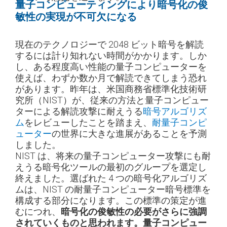
量子コンピューティングにより暗号化の俊
敏性の実現が不可欠になる
現在のテクノロジーで 2048 ビット暗号を解読
するには計り知れない時間がかかります。しか
し、ある程度高い性能の量子コンピューターを
使えば、わずか数か月で解読できてしまう恐れ
があります。昨年は、米国商務省標準化技術研
究所（NIST）が、従来の方法と量子コンピュー
ターによる解読攻撃に耐えうる
暗号アルゴリズ
ム
をレビューしたことを踏まえ、
耐量子コンピ
ューター
の世界に大きな進展があることを予測
しました。
NIST は、将来の量子コンピューター攻撃にも耐
えうる暗号化ツールの最初のグループを選定し
終えました。選ばれた 4 つの暗号化アルゴリズ
ムは、NIST の耐量子コンピューター暗号標準を
構成する部分になります。この標準の策定が進
むにつれ、
暗号化の俊敏性の必要がさらに強調
されていくものと思われます。量子コンピュー