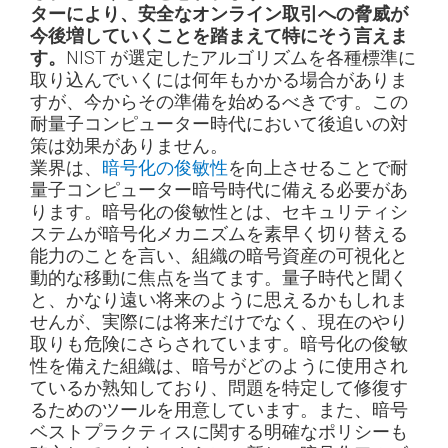
ターにより、安全なオンライン取引への脅威が
今後増していくことを踏まえて特にそう言えま
す。
NIST が選定したアルゴリズムを各種標準に
取り込んでいくには何年もかかる場合がありま
すが、今からその準備を始めるべきです。この
耐量子コンピューター時代において後追いの対
策は効果がありません。
業界は、
暗号化の俊敏性
を向上させることで耐
量子コンピューター暗号時代に備える必要があ
ります。暗号化の俊敏性とは、セキュリティシ
ステムが暗号化メカニズムを素早く切り替える
能力のことを言い、組織の暗号資産の可視化と
動的な移動に焦点を当てます。量子時代と聞く
と、かなり遠い将来のように思えるかもしれま
せんが、実際には将来だけでなく、現在のやり
取りも危険にさらされています。暗号化の俊敏
性を備えた組織は、暗号がどのように使用され
ているか熟知しており、問題を特定して修復す
るためのツールを用意しています。また、暗号
ベストプラクティスに関する明確なポリシーも