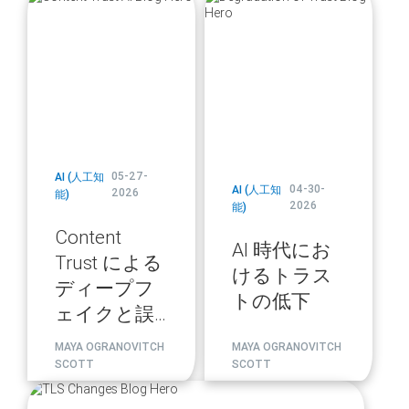
url
url
05-27-
AI (人工知
04-30-
AI (人工知
2026
能)
2026
能)
Content
AI 時代にお
Trust による
けるトラス
ディープフ
トの低下
ェイクと誤
情報への対
MAYA OGRANOVITCH
MAYA OGRANOVITCH
策
SCOTT
SCOTT
blog
url