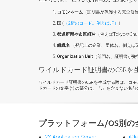
コモンネーム
（証明書が保護する完全修飾ドメ
国
(
（2桁のコード。例えばJP）
)
都道府県や市区町村
（例えばTokyoやChu
組織名
（登記上の企業、団体名。例えばSamp
Organization Unit
（部門名、証明書が発行さ
ワイルドカード証明書のCSRを
ワイルドカード証明書のCSRを生成する際は、コモンネ
ドカードの文字 (*) の部分は、「.」を含まない名
プラットフォーム/OS別の
2X Application Server
iPl