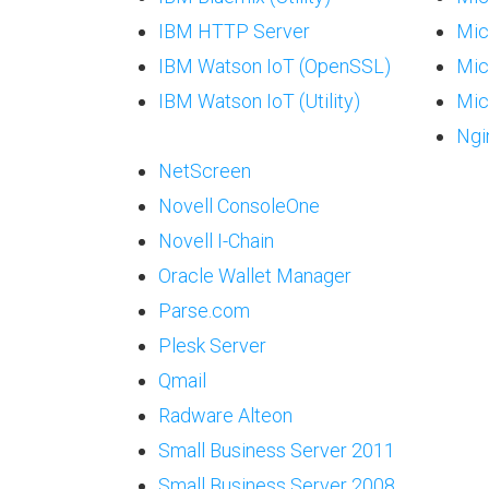
IBM HTTP Server
Mic
IBM Watson IoT (OpenSSL)
Mic
IBM Watson IoT (Utility)
Mic
Ngi
NetScreen
Novell ConsoleOne
Novell I-Chain
Oracle Wallet Manager
Parse.com
Plesk Server
Qmail
Radware Alteon
Small Business Server 2011
Small Business Server 2008