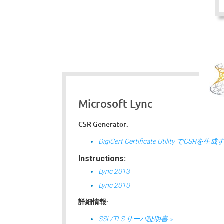
Microsoft Lync
CSR Generator:
DigiCert Certificate Utility でCSRを生
Instructions:
Lync 2013
Lync 2010
詳細情報:
SSL/TLS サーバ証明書 »