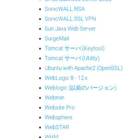
SonicWALL NSA
SonicWALL SSL VPN
Sun Java Web Server
SurgeMail
Tomcat サーバ (Keytool)
Tomcat サーバ (Utility)
Ubuntu with Apache2 (OpenSSL)
WebLogic 8 - 12.x
Weblogic (以前のバージョン)
Webmin
Website Pro
Websphere
WebSTAR
WHM