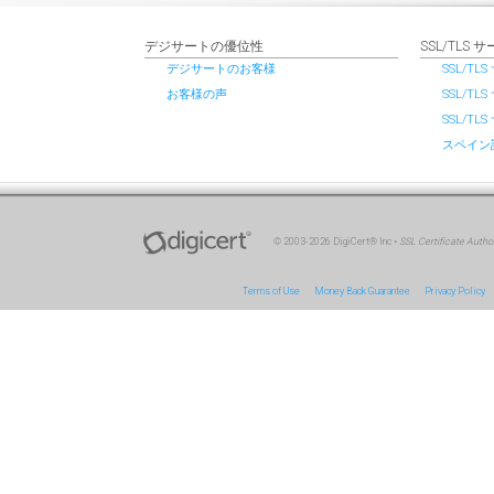
デジサートの優位性
SSL/TL
デジサートのお客様
SSL/T
お客様の声
SSL/T
SSL/T
スペイン
© 2003-2026 DigiCert® Inc •
SSL Certificate Author
Terms of Use
Money Back Guarantee
Privacy Policy