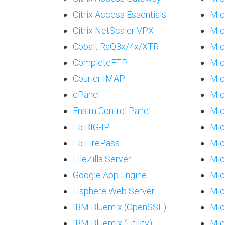
Citrix Access Essentials
Mic
Citrix NetScaler VPX
Mic
Cobalt RaQ3x/4x/XTR
Mic
CompleteFTP
Mic
Courier IMAP
Mic
cPanel
Mic
Ensim Control Panel
Mic
F5 BIG-IP
Micr
F5 FirePass
Mic
FileZilla Server
Mic
Google App Engine
Mic
Hsphere Web Server
Mic
IBM Bluemix (OpenSSL)
Mic
IBM Bluemix (Utility)
Mic